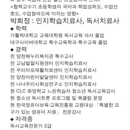
<협력교수가 초등학생의 국어과 학업성취도, 수업선
호도, 수업참여도에 미치는 영향>
박희정 : 인지학습치료사, 독서치료사
학력
◆
가톨릭대학교 교육대학원 독서교육 석사 졸업
대구사이버대학교 특수교육학과 특수교육 졸업
경력
◆
전 양천해누리복지관 특수교사
전 교남발잘지원센터 인지학습치료사
전 우리마포재활치료센터 인지학습치료사
전 양천어린이발달센터 인지학습치료사
전 나너우리사회성연구소 인지학습치료사
현 CLC 희망학교 느린학습자 청소년 독서교육강사
현 청소년 독서토론 프로그램 및 북클럽 운영
현 한국영유아보육·교육진흥원 교원대상 「특별한 요
구가 있는 영유아 지원」 전문강사
자격증
◆
독서교육전문가 2급