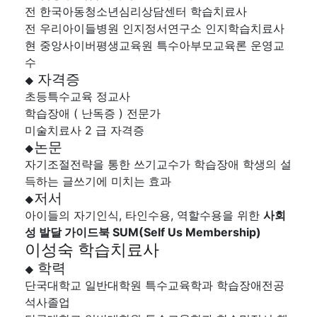
전 한국아동청소년심리상담센터 학습치료사
전 우리아이들병원 인지정서연구소 인지학습치료사
현 중앙사이버평생교육원 특수아부모교육론 운영교
수
자격증
◆
초등특수교육 정교사
학습장애 ( 난독증 ) 전문가
미술치료사 2 급 자격증
논문
◆
자기조절전략을 통한 쓰기교수가 학습장애 학생의 설
득하는 글쓰기에 미치는 효과
저서
◆
아이들의 자기인식, 타인수용, 역할수용을 위한
사회
성 발달 가이드북 SUM(Self Us Membership)
이성숙 학습치료사
학력
◆
단국대학교 일반대학원 특수교육학과 학습장애전공
석사졸업