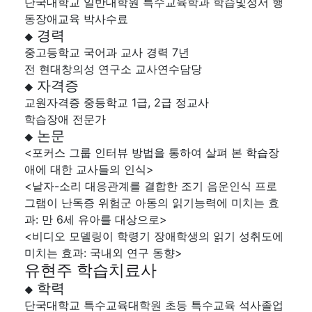
단국대학교 일반대학원 특수교육학과 학습및정서 행
동장애교육 박사수료
경력
◆
중고등학교 국어과 교사 경력 7년
전 현대창의성 연구소 교사연수담당
자격증
◆
교원자격증 중등학교 1급, 2급 정교사
학습장애 전문가
논문
◆
<포커스 그룹 인터뷰 방법을 통하여 살펴 본 학습장
애에 대한 교사들의 인식>
<낱자-소리 대응관계를 결합한 조기 음운인식 프로
그램이 난독증 위험군 아동의 읽기능력에 미치는 효
과: 만 6세 유아를 대상으로>
<비디오 모델링이 학령기 장애학생의 읽기 성취도에
미치는 효과: 국내외 연구 동향>
유현주 학습치료사
학력
◆
단국대학교 특수교육대학원 초등 특수교육 석사졸업